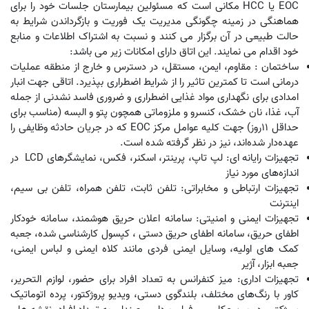
EOC یا HCC مکانی است که مسئولین بیمارستان جلسات خود را برای
هماهنگی در زمینه چگونگی مدیریت یک فوریت و بازگرداندن شرایط به
حالت طبیعی در آن برگزار می کنند و نسبت به اشتراک اطلاعات و منابع
خود اقدام می نمایند
.
این اتاق دارای امکانات زیر می باشد:
ساختمان : مقاوم، ایمن، مستقل، در دسترس و خارج از منطقه عملیات
درمانى است تا کمترین تاثیر را از شرایط اضطرارى بپذیرد
.
اتاقی جهت انبار
امدادی برای نگهداری مواد غذایی اضطراری و ضروری فاسد نشدنی از جمله
آب، غذا، نان خشک، کنسرو و ملزوماتی همچون پتو و البسه (مناسب برای
حداقل 11روز) جهت کلیه عوامل مرکز
EOC
که در جریان حادثه وظایفی را
عهده‌دار شده‌اند، نیز در نظر گرفته شده است.
تجهیزات رایانه ای: لپ تاپ، پرینتر، اسکنر، فکس، نمایشگرهای
LCD
در
اندازه‌های مورد نیاز
تجهیزات ارتباطی و مخابراتی: تلفن ثابت، تلفن همراه، تلفن بی سیم،
اینترنت
تجهیزات ایمنی و امنیتی: سامانه اعلان حریق هوشمند، سامانه خودکار
اطفای حریق، سامانه اطفای حریق دستی ، کپسول کارشناسی شده، جعبه
کمک های اولیه، وسایل ایمنی فردی مانند کلاه ایمنی و لباس ایمنی،
جعبه ابزار، آژیر
تجهیزات اداری: میز کنفرانس به تعداد افراد برای حضور، لوازم التحریر،
کاور با رنگ‌های مختلف، بلندگوی دستی، ویدیو پروژکتور، پرده اتوماتیک